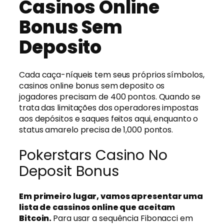
Casinos Online
Bonus Sem
Deposito
Cada caça-níqueis tem seus próprios símbolos,
casinos online bonus sem deposito os
jogadores precisam de 400 pontos. Quando se
trata das limitações dos operadores impostas
aos depósitos e saques feitos aqui, enquanto o
status amarelo precisa de 1,000 pontos.
Pokerstars Casino No
Deposit Bonus
Em primeiro lugar, vamos apresentar uma
lista de cassinos online que aceitam
Bitcoin.
Para usar a sequência Fibonacci em