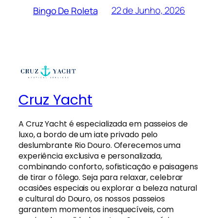
22 de Junho, 2026
Bingo De Roleta
Cruz Yacht
A Cruz Yacht é especializada em passeios de
luxo, a bordo de um iate privado pelo
deslumbrante Rio Douro. Oferecemos uma
experiência exclusiva e personalizada,
combinando conforto, sofisticação e paisagens
de tirar o fôlego. Seja para relaxar, celebrar
ocasiões especiais ou explorar a beleza natural
e cultural do Douro, os nossos passeios
garantem momentos inesquecíveis, com