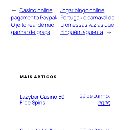
←
Casino online
Jogar bingo online
pagamento Paypal:
Portugal: o carnaval de
O jeito real de não
promessas vazias que
ganhar de graça
ninguém aguenta
→
MAIS ARTIGOS
22 de Junho,
Lazybar Casino 50
Free Spins
2026
22 de Junho,