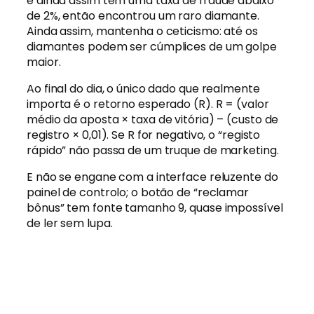
e ainda assim tem uma taxa de fraude abaixo
de 2%, então encontrou um raro diamante.
Ainda assim, mantenha o ceticismo: até os
diamantes podem ser cúmplices de um golpe
maior.
Ao final do dia, o único dado que realmente
importa é o retorno esperado (R). R = (valor
médio da aposta × taxa de vitória) – (custo de
registro × 0,01). Se R for negativo, o “registo
rápido” não passa de um truque de marketing.
E não se engane com a interface reluzente do
painel de controlo; o botão de “reclamar
bônus” tem fonte tamanho 9, quase impossível
de ler sem lupa.