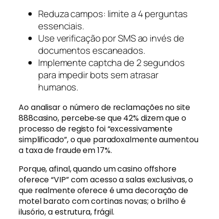
Reduza campos: limite a 4 perguntas
essenciais.
Use verificação por SMS ao invés de
documentos escaneados.
Implemente captcha de 2 segundos
para impedir bots sem atrasar
humanos.
Ao analisar o número de reclamações no site
888casino, percebe‑se que 42% dizem que o
processo de registo foi “excessivamente
simplificado”, o que paradoxalmente aumentou
a taxa de fraude em 17%.
Porque, afinal, quando um casino offshore
oferece “VIP” com acesso a salas exclusivas, o
que realmente oferece é uma decoração de
motel barato com cortinas novas; o brilho é
ilusório, a estrutura, frágil.