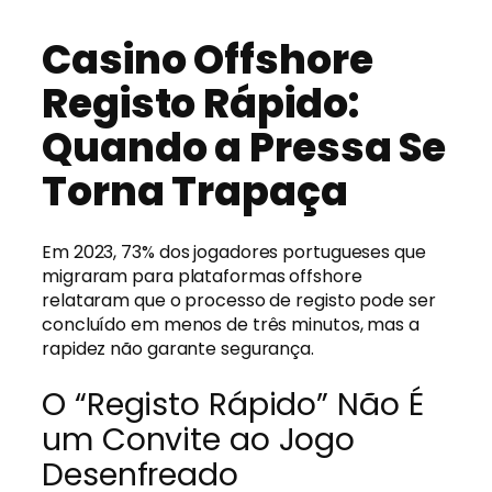
Casino Offshore
Registo Rápido:
Quando a Pressa Se
Torna Trapaça
Em 2023, 73% dos jogadores portugueses que
migraram para plataformas offshore
relataram que o processo de registo pode ser
concluído em menos de três minutos, mas a
rapidez não garante segurança.
O “Registo Rápido” Não É
um Convite ao Jogo
Desenfreado