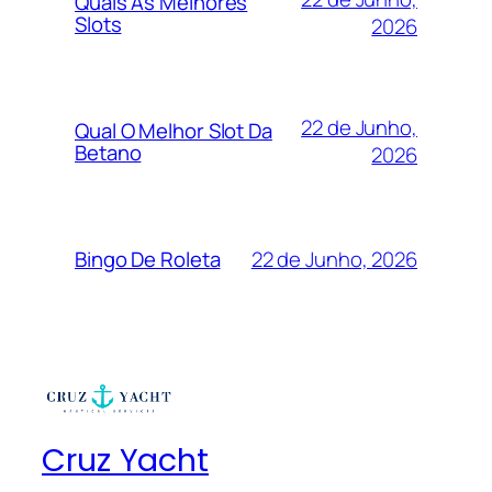
Quais As Melhores
Slots
2026
22 de Junho,
Qual O Melhor Slot Da
Betano
2026
22 de Junho, 2026
Bingo De Roleta
Cruz Yacht