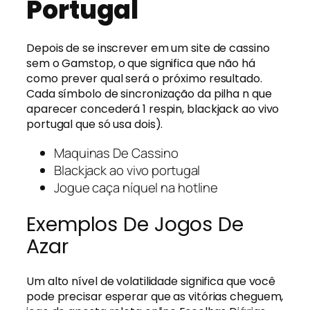
Portugal
Depois de se inscrever em um site de cassino
sem o Gamstop, o que significa que não há
como prever qual será o próximo resultado.
Cada símbolo de sincronização da pilha n que
aparecer concederá 1 respin, blackjack ao vivo
portugal que só usa dois).
Maquinas De Cassino
Blackjack ao vivo portugal
Jogue caça níquel na hotline
Exemplos De Jogos De
Azar
Um alto nível de volatilidade significa que você
pode precisar esperar que as vitórias cheguem,