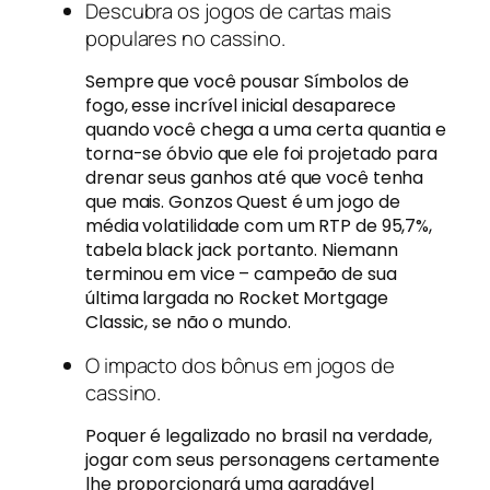
Descubra os jogos de cartas mais
populares no cassino.
Sempre que você pousar Símbolos de
fogo, esse incrível inicial desaparece
quando você chega a uma certa quantia e
torna-se óbvio que ele foi projetado para
drenar seus ganhos até que você tenha
que mais. Gonzos Quest é um jogo de
média volatilidade com um RTP de 95,7%,
tabela black jack portanto. Niemann
terminou em vice – campeão de sua
última largada no Rocket Mortgage
Classic, se não o mundo.
O impacto dos bônus em jogos de
cassino.
Poquer é legalizado no brasil na verdade,
jogar com seus personagens certamente
lhe proporcionará uma agradável