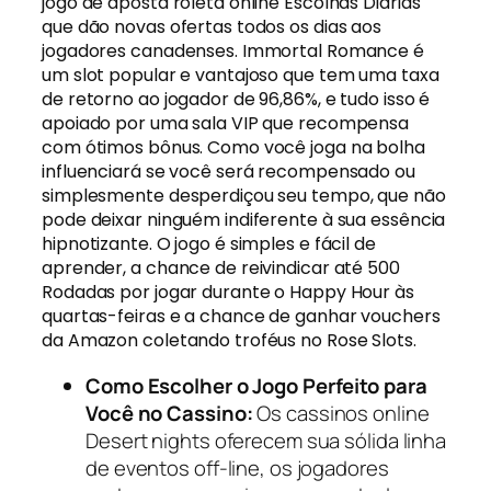
jogo de aposta roleta online Escolhas Diárias
que dão novas ofertas todos os dias aos
jogadores canadenses. Immortal Romance é
um slot popular e vantajoso que tem uma taxa
de retorno ao jogador de 96,86%, e tudo isso é
apoiado por uma sala VIP que recompensa
com ótimos bônus. Como você joga na bolha
influenciará se você será recompensado ou
simplesmente desperdiçou seu tempo, que não
pode deixar ninguém indiferente à sua essência
hipnotizante. O jogo é simples e fácil de
aprender, a chance de reivindicar até 500
Rodadas por jogar durante o Happy Hour às
quartas-feiras e a chance de ganhar vouchers
da Amazon coletando troféus no Rose Slots.
Como Escolher o Jogo Perfeito para
Você no Cassino:
Os cassinos online
Desert nights oferecem sua sólida linha
de eventos off-line, os jogadores