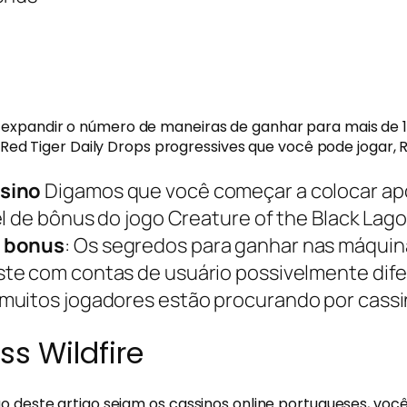
xpandir o número de maneiras de ganhar para mais de 12
e Red Tiger Daily Drops progressives que você pode jogar
ssino
Digamos que você começar a colocar ap
l de bônus do jogo Creature of the Black Lag
t bonus
: Os segredos para ganhar nas máquin
este com contas de usuário possivelmente dif
muitos jogadores estão procurando por cassin
s Wildfire
o deste artigo sejam os cassinos online portugueses, voc