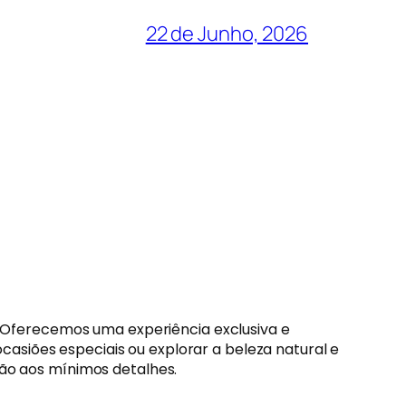
22 de Junho, 2026
. Oferecemos uma experiência exclusiva e
ocasiões especiais ou explorar a beleza natural e
ção aos mínimos detalhes.