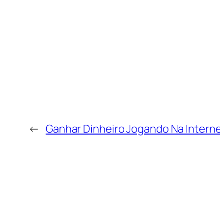
←
Ganhar Dinheiro Jogando Na Interne