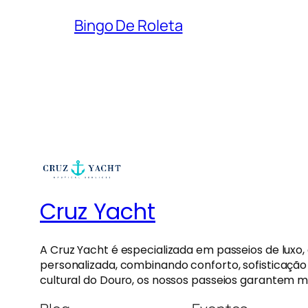
Bingo De Roleta
Cruz Yacht
A Cruz Yacht é especializada em passeios de luxo
personalizada, combinando conforto, sofisticação e
cultural do Douro, os nossos passeios garantem 