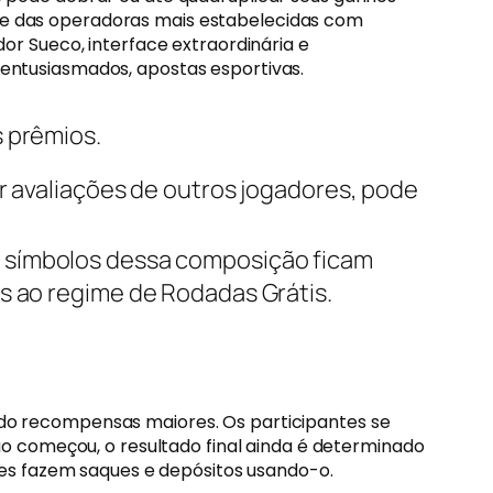
te das operadoras mais estabelecidas com
or Sueco, interface extraordinária e
 entusiasmados, apostas esportivas.
 prêmios.
r avaliações de outros jogadores, pode
 símbolos dessa composição ficam
s ao regime de Rodadas Grátis.
ndo recompensas maiores. Os participantes se
começou, o resultado final ainda é determinado
ores fazem saques e depósitos usando-o.