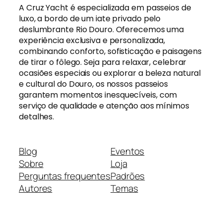
A Cruz Yacht é especializada em passeios de
luxo, a bordo de um iate privado pelo
deslumbrante Rio Douro. Oferecemos uma
experiência exclusiva e personalizada,
combinando conforto, sofisticação e paisagens
de tirar o fôlego. Seja para relaxar, celebrar
ocasiões especiais ou explorar a beleza natural
e cultural do Douro, os nossos passeios
garantem momentos inesquecíveis, com
serviço de qualidade e atenção aos mínimos
detalhes.
Blog
Eventos
Sobre
Loja
Perguntas frequentes
Padrões
Autores
Temas