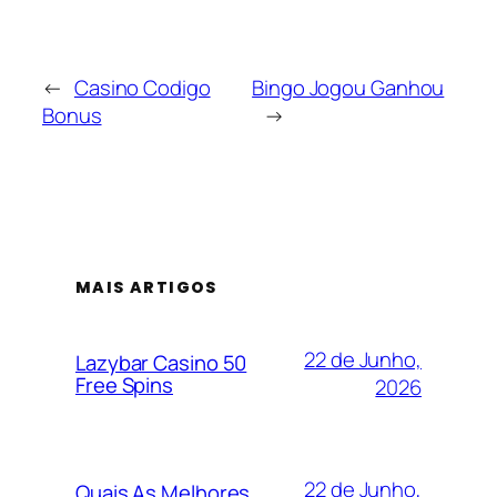
←
Casino Codigo
Bingo Jogou Ganhou
Bonus
→
MAIS ARTIGOS
22 de Junho,
Lazybar Casino 50
Free Spins
2026
22 de Junho,
Quais As Melhores