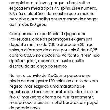
completar o rollover, porque o bankroll se
esgota em média após 45 spins. Esse número,
87, não é aleatório; demonstra que a maioria
percebe a armadilha antes mesmo de chegar
ao fim dos 120 giros.
Comparado à experiência de jogador no
PokerStars, onde as promoções exigem um
depósito mínimo de €10 e oferecem 20 free
spins, a diferença de custo por spin é de €0,25
contra €0,08 no ZipCasino. Portanto, “free” não
significa grátis, apenas um custo oculto
distribuído ao longo do tempo.
No fim, o convite do ZipCasino parece uma
piada de mau gosto: 120 spins ao custo de zero
registo, mas exigindo uma maratona de
apostas que faria um maratonista de elite suar
frio. O marketing chama de “VIP treatment”,
mas parece mais um motel barato com papel
de parede novo.