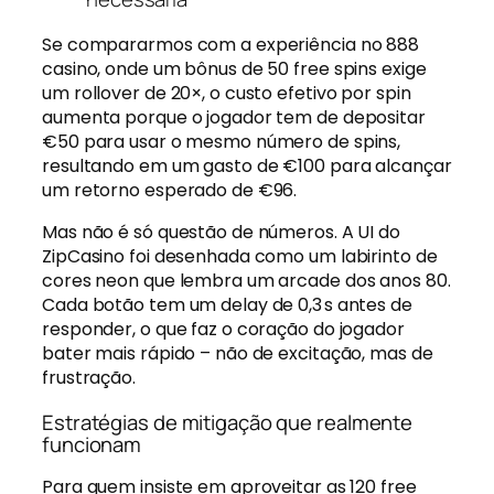
Se compararmos com a experiência no 888
casino, onde um bônus de 50 free spins exige
um rollover de 20×, o custo efetivo por spin
aumenta porque o jogador tem de depositar
€50 para usar o mesmo número de spins,
resultando em um gasto de €100 para alcançar
um retorno esperado de €96.
Mas não é só questão de números. A UI do
ZipCasino foi desenhada como um labirinto de
cores neon que lembra um arcade dos anos 80.
Cada botão tem um delay de 0,3 s antes de
responder, o que faz o coração do jogador
bater mais rápido – não de excitação, mas de
frustração.
Estratégias de mitigação que realmente
funcionam
Para quem insiste em aproveitar as 120 free