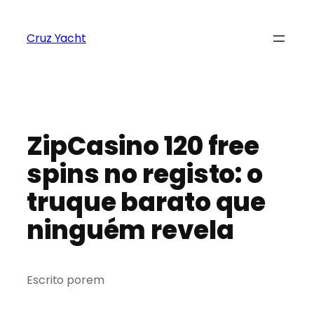
Cruz Yacht
ZipCasino 120 free
spins no registo: o
truque barato que
ninguém revela
Escrito por
em