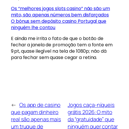
Os “melhores jogos slots casino” não são um
mito, são apenas números bem disfarçados
O bónus sem depósito casino Portugal que
ninguém lhe contou
E ainda me irrita o fato de que o botão de
fechar a janela de promoção tem a fonte em
9 pt, quase ilegível na tela de 1080p; não dá
para fechar sem quase cegar a retina.
←
Os app de casino
Jogos caça‑níqueis
que pagam dinheiro
grátis 2026: O mito
real são apenas mais
da “gratuidade” que
um truque de
ninguém quer contar